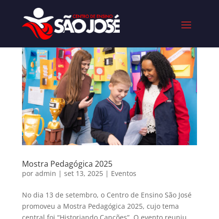
Mostra Pedagógica 2025
por
admin
|
set 13, 2025
|
Eventos
No dia 13 de setembro, o Centro de Ensino São José
promoveu a Mostra Pedagógica 2025, cujo tema
central foi “Historiando Canções”. O evento reuniu