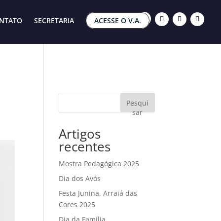
NTATO
SECRETARIA
ACESSE O V.A.
Pesqui
sar
Artigos
recentes
Mostra Pedagógica 2025
Dia dos Avós
Festa Junina, Arraiá das
Cores 2025
Dia da Família