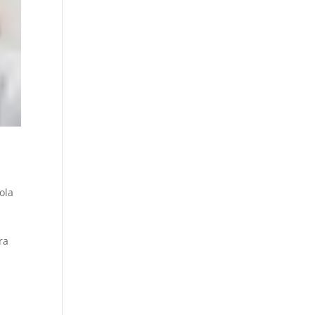
ola
m
ra