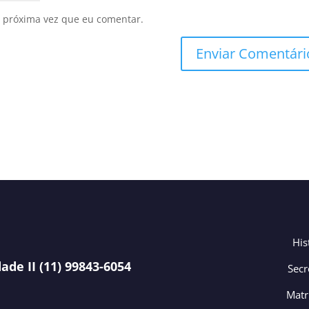
 próxima vez que eu comentar.
His
ade II (11) 99843-6054
Secr
Matr