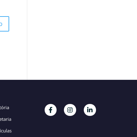
tória
etaria
ículas